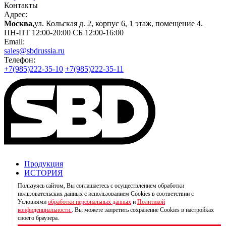
Контакты
Адрес:
Москва,
ул. Кольская д. 2, корпус 6, 1 этаж, помещение 4.
ПН-ПТ 12:00-20:00 СБ 12:00-16:00
Email:
sales@sbdrussia.ru
Телефон:
+7(985)222-35-10
+7(985)222-35-11
Продукция
ИСТОРИЯ
Оплата и доставка
Пользуясь сайтом, Вы соглашаетесь с осуществлением обработки
пользовательских данных с использованием Cookies в соответствии с
Политика конфиденцилальности
Условиями
обработки персональных данных
и
Политикой
Согласие на рекламные рассылки
конфиденциальности.
. Вы можете запретить сохранение Cookies в настройках
Публичная оферта
своего браузера.