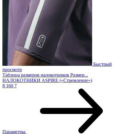
Быстрый
просмотр
Таблица размеров налокотников Размер...
НАЛОКОТНИКИ ASPIRE («Стремление»)
8 160
7
Параметры