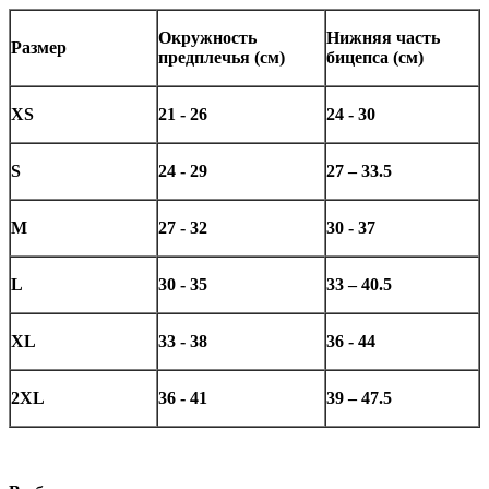
Окружность
Нижняя часть
Размер
предплечья (см)
бицепса (см)
XS
21 - 26
24 - 30
S
24 - 29
27 – 33.5
M
27 - 32
30 - 37
L
30 - 35
33 – 40.5
XL
33 - 38
36 - 44
2XL
36 - 41
39 – 47.5